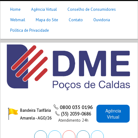
Home
Agência Virtual
Conselho de Consumidores
Webmail
Mapa do Site
Contato
Ouvidoria
Política de Privacidade
0800 035 0196
Agência
Bandeira Tarifária
(35) 2039-0686
Virtual
Amarela - AGO/26
Atendimento 24h