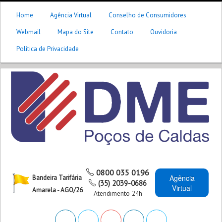
Home
Agência Virtual
Conselho de Consumidores
Webmail
Mapa do Site
Contato
Ouvidoria
Política de Privacidade
0800 035 0196
Agência
Bandeira Tarifária
(35) 2039-0686
Virtual
Amarela - AGO/26
Atendimento 24h