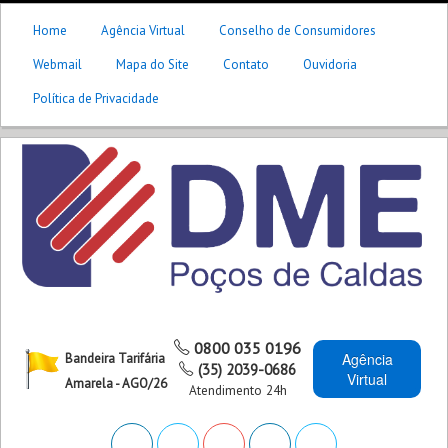
Home
Agência Virtual
Conselho de Consumidores
Webmail
Mapa do Site
Contato
Ouvidoria
Política de Privacidade
0800 035 0196
Agência
Bandeira Tarifária
(35) 2039-0686
Virtual
Amarela - AGO/26
Atendimento 24h