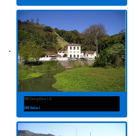
DME Energética S.A.
UHE Antas I