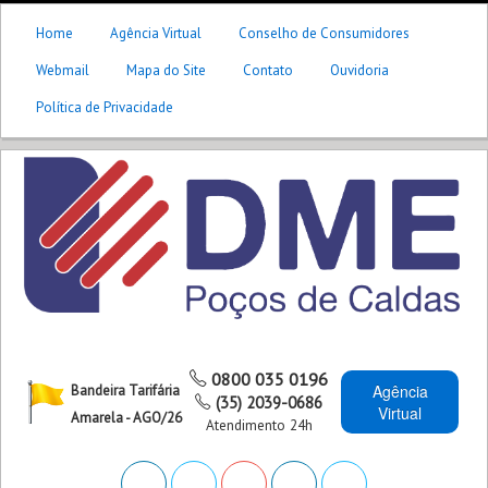
Home
Agência Virtual
Conselho de Consumidores
Webmail
Mapa do Site
Contato
Ouvidoria
Política de Privacidade
0800 035 0196
Agência
Bandeira Tarifária
(35) 2039-0686
Virtual
Amarela - AGO/26
Atendimento 24h