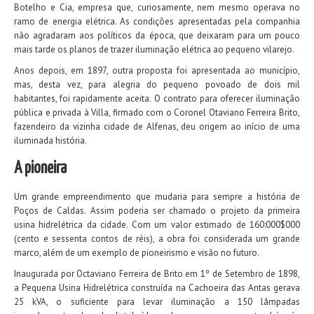
Botelho e Cia, empresa que, curiosamente, nem mesmo operava no
ramo de energia elétrica. As condições apresentadas pela companhia
não agradaram aos políticos da época, que deixaram para um pouco
mais tarde os planos de trazer iluminação elétrica ao pequeno vilarejo.
Anos depois, em 1897, outra proposta foi apresentada ao município,
mas, desta vez, para alegria do pequeno povoado de dois mil
habitantes, foi rapidamente aceita. O contrato para oferecer iluminação
pública e privada à Villa, firmado com o Coronel Otaviano Ferreira Brito,
fazendeiro da vizinha cidade de Alfenas, deu origem ao início de uma
iluminada história.
A pioneira
Um grande empreendimento que mudaria para sempre a história de
Poços de Caldas. Assim poderia ser chamado o projeto da primeira
usina hidrelétrica da cidade. Com um valor estimado de 160:000$000
(cento e sessenta contos de réis), a obra foi considerada um grande
marco, além de um exemplo de pioneirismo e visão no futuro.
Inaugurada por Octaviano Ferreira de Brito em 1º de Setembro de 1898,
a Pequena Usina Hidrelétrica construída na Cachoeira das Antas gerava
25 kVA, o suficiente para levar iluminação a 150 lâmpadas