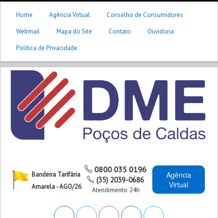
Home
Agência Virtual
Conselho de Consumidores
Webmail
Mapa do Site
Contato
Ouvidoria
Política de Privacidade
0800 035 0196
Agência
Bandeira Tarifária
(35) 2039-0686
Virtual
Amarela - AGO/26
Atendimento 24h