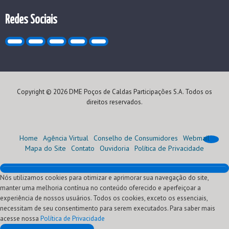
Redes Sociais
Copyright © 2026 DME Poços de Caldas Participações S.A. Todos os
direitos reservados.
Home
Agência Virtual
Conselho de Consumidores
Webmail
Mapa do Site
Contato
Ouvidoria
Política de Privacidade
Nós utilizamos cookies para otimizar e aprimorar sua navegação do site,
Home
manter uma melhoria contínua no conteúdo oferecido e aperfeiçoar a
Institucional
experiência de nossos usuários. Todos os cookies, exceto os essenciais,
Atendimento
Quem Somos
necessitam de seu consentimento para serem executados. Para saber mais
Oportunidades
Nossa História
Agência Virtual (Serviços)
acesse nossa
Comercialização
Visão, Missão e Valores
Conheça sua conta
Programa de Estágio
Segunda via
Política de Privacidade
Fornecedores
Nossos Negócios
Normas Técnicas
Programa Jovem Aprendiz
Leilões de Energia
Ressarcimento de danos elétricos