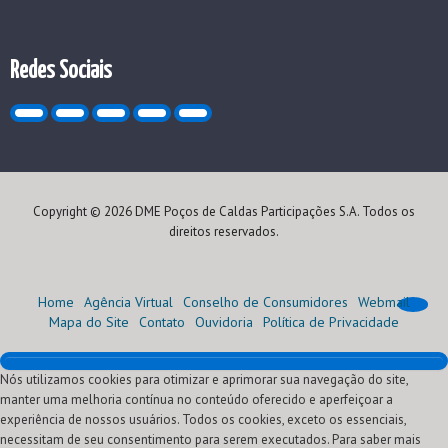
Redes Sociais
Copyright © 2026 DME Poços de Caldas Participações S.A. Todos os
direitos reservados.
Home
Agência Virtual
Conselho de Consumidores
Webmail
Mapa do Site
Contato
Ouvidoria
Política de Privacidade
Nós utilizamos cookies para otimizar e aprimorar sua navegação do site,
Home
manter uma melhoria contínua no conteúdo oferecido e aperfeiçoar a
Institucional
experiência de nossos usuários. Todos os cookies, exceto os essenciais,
Atendimento
Quem Somos
necessitam de seu consentimento para serem executados. Para saber mais
Oportunidades
Nossa História
Agência Virtual (Serviços)