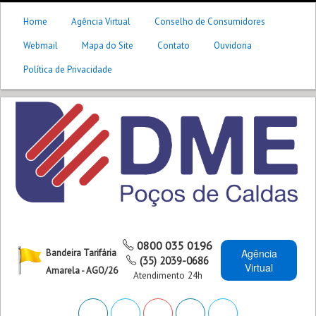
Home
Agência Virtual
Conselho de Consumidores
Webmail
Mapa do Site
Contato
Ouvidoria
Política de Privacidade
0800 035 0196
Agência
Bandeira Tarifária
(35) 2039-0686
Virtual
Amarela - AGO/26
Atendimento 24h