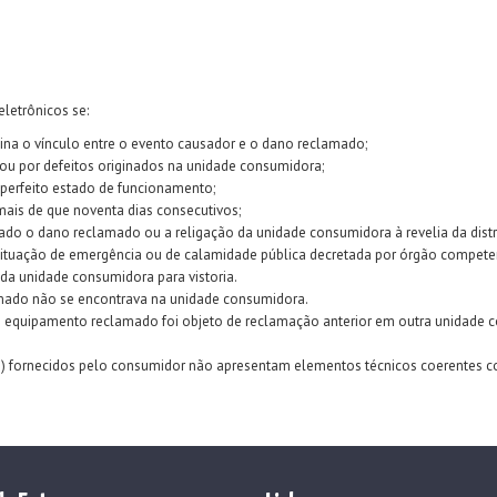
letrônicos se:
mina o vínculo entre o evento causador e o dano reclamado;
ou por defeitos originados na unidade consumidora;
 perfeito estado de funcionamento;
ais de que noventa dias consecutivos;
sado o dano reclamado ou a religação da unidade consumidora à revelia da distr
situação de emergência ou de calamidade pública decretada por órgão compete
da unidade consumidora para vistoria.
amado não se encontrava na unidade consumidora.
e o equipamento reclamado foi objeto de reclamação anterior em outra unidade 
(s) fornecidos pelo consumidor não apresentam elementos técnicos coerentes 