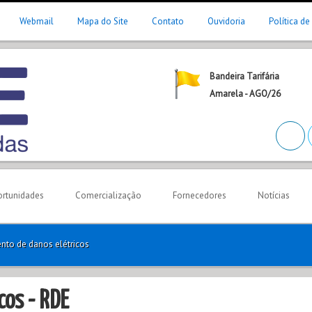
Webmail
Mapa do Site
Contato
Ouvidoria
Política de
Bandeira Tarifária
Amarela - AGO/26
rtunidades
Comercialização
Fornecedores
Notícias
nto de danos elétricos
cos - RDE