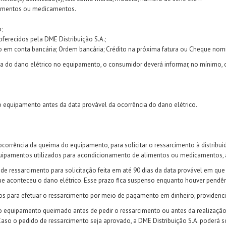
limentos ou medicamentos.
;
ferecidos pela DME Distribuição S.A.;
 em conta bancária; Ordem bancária; Crédito na próxima fatura ou Cheque nomi
a do dano elétrico no equipamento, o consumidor deverá informar, no mínimo, o
equipamento antes da data provável da ocorrência do dano elétrico.
orrência da queima do equipamento, para solicitar o ressarcimento à distribuidor
quipamentos utilizados para acondicionamento de alimentos ou medicamentos, a v
 de ressarcimento para solicitação feita em até 90 dias da data provável em que 
que aconteceu o dano elétrico. Esse prazo fica suspenso enquanto houver pendê
idos para efetuar o ressarcimento por meio de pagamento em dinheiro; providenci
do equipamento queimado antes de pedir o ressarcimento ou antes da realização
o o pedido de ressarcimento seja aprovado, a DME Distribuição S.A. poderá soli