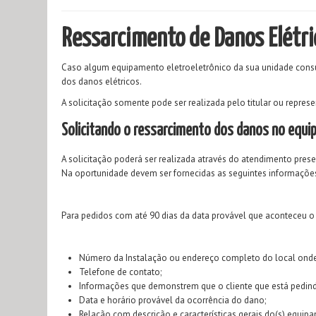
Ressarcimento de Danos Elétri
Caso algum equipamento eletroeletrônico da sua unidade consumi
dos danos elétricos.
A solicitação somente pode ser realizada pelo titular ou repres
Solicitando o ressarcimento dos danos no equ
A solicitação poderá ser realizada através do atendimento prese
Na oportunidade devem ser fornecidas as seguintes informaçõe
Para pedidos com até 90 dias da data provável que aconteceu o 
Número da Instalação ou endereço completo do local onde 
Telefone de contato;
Informações que demonstrem que o cliente que está pedind
Data e horário provável da ocorrência do dano;
Relação com descrição e características gerais do(s) equipa