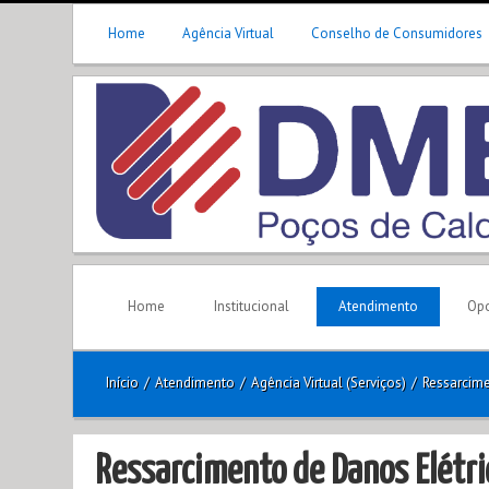
Home
Agência Virtual
Conselho de Consumidores
Home
Institucional
Atendimento
Opo
Início
/
Atendimento
/
Agência Virtual (Serviços)
/
Ressarcime
Ressarcimento de Danos Elétri