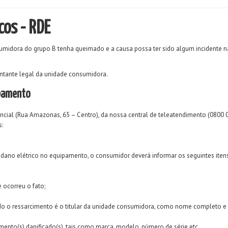
cos - RDE
dora do grupo B tenha queimado e a causa possa ter sido algum incidente na re
entante legal da unidade consumidora.
ipamento
ncial (Rua Amazonas, 65 – Centro), da nossa central de teleatendimento (0800 0
s:
dano elétrico no equipamento, o consumidor deverá informar os seguintes itens
ocorreu o fato;
o o ressarcimento é o titular da unidade consumidora, como nome completo e 
mento(s) danificado(s), tais como marca, modelo, número de série etc...