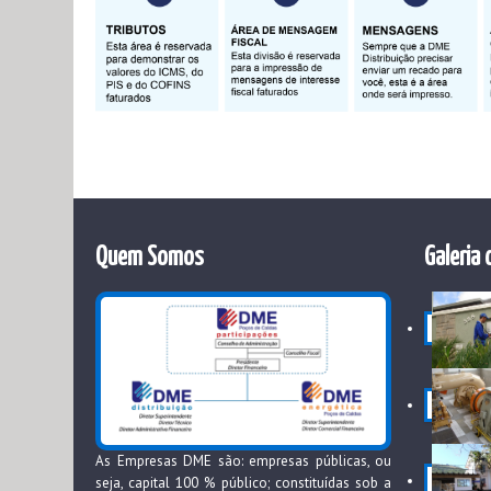
Quem Somos
Galeria 
As Empresas DME são: empresas públicas, ou
seja, capital 100 % público; constituídas sob a