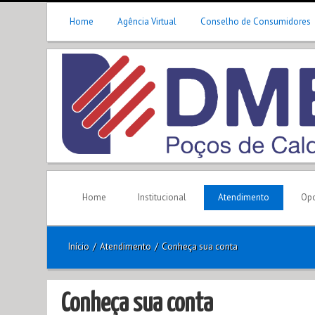
Home
Agência Virtual
Conselho de Consumidores
Home
Institucional
Atendimento
Opo
Início
/
Atendimento
/
Conheça sua conta
Conheça sua conta