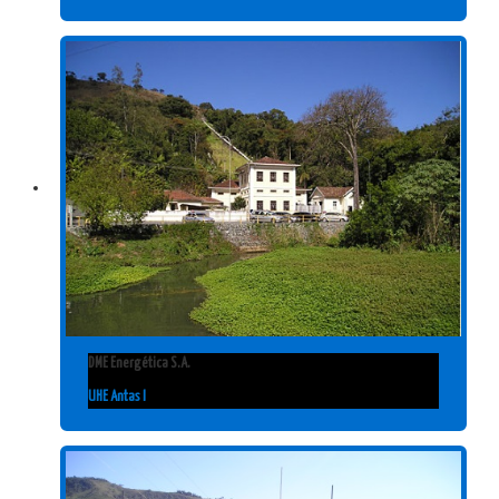
DME Energética S.A.
UHE Antas I