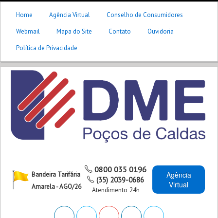
Home
Agência Virtual
Conselho de Consumidores
Webmail
Mapa do Site
Contato
Ouvidoria
Política de Privacidade
0800 035 0196
Agência
Bandeira Tarifária
(35) 2039-0686
Virtual
Amarela - AGO/26
Atendimento 24h