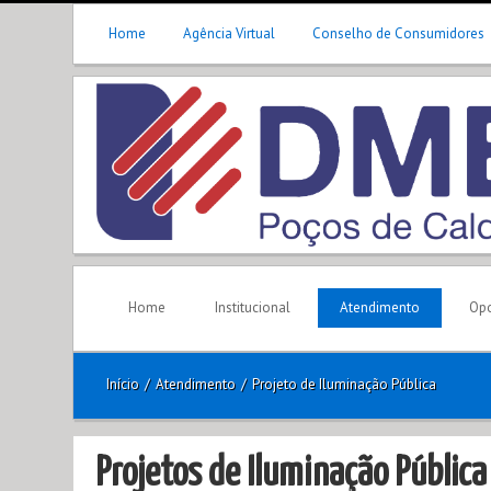
Home
Agência Virtual
Conselho de Consumidores
Home
Institucional
Atendimento
Opo
Início
/
Atendimento
/
Projeto de Iluminação Pública
Projetos de Iluminação Pública