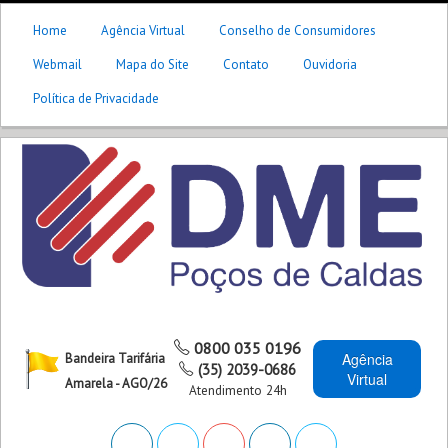
Home
Agência Virtual
Conselho de Consumidores
Webmail
Mapa do Site
Contato
Ouvidoria
Política de Privacidade
0800 035 0196
Agência
Bandeira Tarifária
(35) 2039-0686
Virtual
Amarela - AGO/26
Atendimento 24h